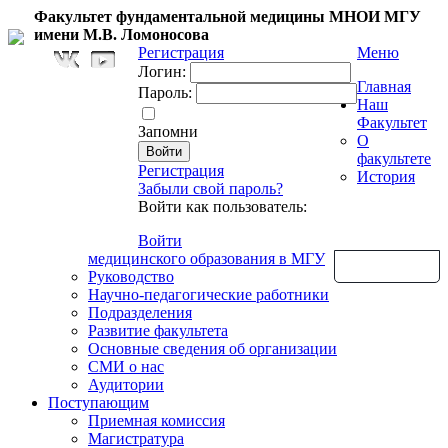
Факультет фундаментальной медицины МНОИ МГУ
имени М.В. Ломоносова
Регистрация
Меню
Логин:
Главная
Пароль:
Наш
Факультет
Запомни
О
факультете
Регистрация
История
Забыли свой пароль?
Войти как пользователь:
Войти
медицинского образования в МГУ
Обратная связь
Руководство
Научно-педагогические работники
Подразделения
Развитие факультета
Основные сведения об организации
СМИ о нас
Аудитории
Поступающим
Приемная комиссия
Магистратура