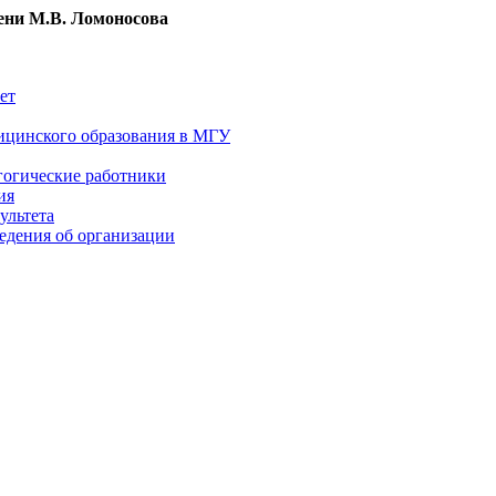
ни М.В. Ломоносова
ет
ицинского образования в МГУ
гогические работники
ия
ультета
едения об организации