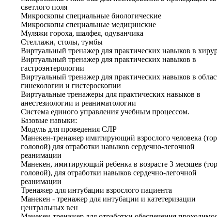
светлого поля
Микроскопы специальные биологические
Микроскопы специальные медицинские
Муляжи гороха, шалфея, одуванчика
Стеллажи, столы, тумбы
Виртуальный тренажер для практических навыков в хиру
Виртуальный тренажер для практических навыков в
гастроэнтерологии
Виртуальный тренажер для практических навыков в облас
гинекологии и гистероскопии
Виртуальные тренажеры для практических навыков в
анестезиологии и реаниматологии
Система единого управления учебным процессом.
Базовые навыки:
Модуль для проведения СЛР
Манекен-тренажер имитирующий взрослого человека (тор
головой) для отработки навыков сердечно-легочной
реанимации
Манекен, имитирующий ребенка в возрасте 3 месяцев (тор
головой), для отработки навыков сердечно-легочной
реанимации
Тренажер для интубации взрослого пациента
Манекен - тренажер для интубации и катетеризации
центральных вен
Манекен-тренажер для отработки обеспечения проходимо