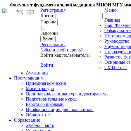
Факультет фундаментальной медицины МНОИ МГУ име
Регистрация
Меню
Логин:
Главная
Пароль:
Наш Факульт
О факультете
Запомни
История мед
Руководство
Регистрация
Научно-педа
Забыли свой пароль?
Подразделен
Войти как пользователь:
Развитие фак
Основные св
Войти
СМИ о нас
Аудитории
Поступающим
Приемная комиссия
Магистратура
Ординатура, аспирантура и докторантура
Подготовительные курсы
Работа со школами
Профориентация для школьников
Общежитие
Образование
Учебная часть
Специалитет