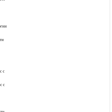
ргии
ти
с с
с с
сти