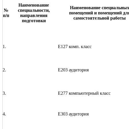
Наименование
Наименование специальны
№
специальности,
помещений и помещений дл
п/п
направления
самостоятельной работы
подготовки
1.
Е127 комп. класс
2.
Е203 аудитория
3.
Е277 компьютерный класс
4.
Е303 аудитория