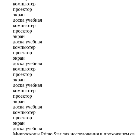
компьютер
проектор
экран
доска учебная
компьютер
проектор
экран
доска учебная
компьютер
проектор
экран
доска учебная
компьютер
проектор
экран
доска учебная
компьютер
проектор
экран
доска учебная
компьютер
проектор
экран
доска учебная
Микроскопы Primo Star для исследования в проходящем св