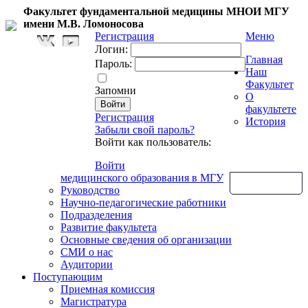
Факультет фундаментальной медицины МНОИ МГУ
имени М.В. Ломоносова
Регистрация
Меню
Логин:
Главная
Пароль:
Наш
Факультет
Запомни
О
факультете
Регистрация
История
Забыли свой пароль?
Войти как пользователь:
Войти
медицинского образования в МГУ
Обратная связь
Руководство
Научно-педагогические работники
Подразделения
Развитие факультета
Основные сведения об организации
СМИ о нас
Аудитории
Поступающим
Приемная комиссия
Магистратура