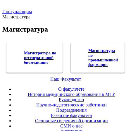
Поступающим
Магистратура
Магистратура
Магистратура
Магистратура по
по
регенеративной
промышленной
биомедицине
фармации
Наш Факультет
О факультете
История медицинского образования в МГУ
Руководство
Научно-педагогические работники
Подразделения
Развитие факультета
Основные сведения об организации
СМИ о нас