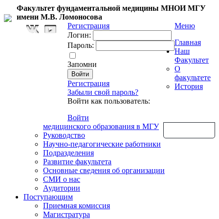
Факультет фундаментальной медицины МНОИ МГУ
имени М.В. Ломоносова
Регистрация
Меню
Логин:
Главная
Пароль:
Наш
Факультет
Запомни
О
факультете
Регистрация
История
Забыли свой пароль?
Войти как пользователь:
Войти
медицинского образования в МГУ
Обратная связь
Руководство
Научно-педагогические работники
Подразделения
Развитие факультета
Основные сведения об организации
СМИ о нас
Аудитории
Поступающим
Приемная комиссия
Магистратура