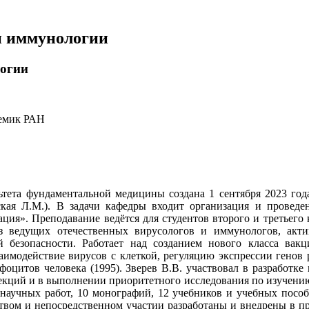
и иммунологии
логии
демик РАН
ета фундаментальной медицины создана 1 сентября 2023 года
ская Л.М.). В задачи кафедры входит организация и провед
ция». Преподавание ведётся для студентов второго и третьего 
 ведущих отечественных вирусологов и иммунологов, акти
й безопасности. Работает над созданием нового класса вак
имодействие вирусов с клеткой, регуляцию экспрессии генов
фоцитов человека (1995). Зверев В.В. участвовал в разработк
фекций и в выполнении приоритетного исследования по изучени
научных работ, 10 монографий, 12 учебников и учебных пособ
ством и непосредственном участии разработаны и внедрены в пр