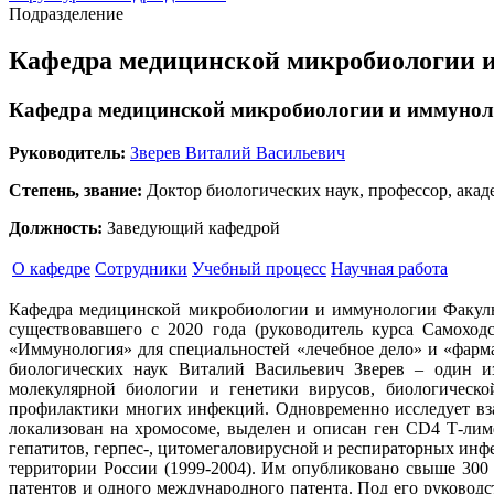
Подразделение
Кафедра медицинской микробиологии 
Кафедра медицинской микробиологии и иммуно
Руководитель:
Зверев Виталий Васильевич
Степень, звание:
Доктор биологических наук, профессор, ака
Должность:
Заведующий кафедрой
О кафедре
Сотрудники
Учебный процесс
Научная работа
Кафедра медицинской микробиологии и иммунологии Факульт
существовавшего с 2020 года (руководитель курса Самоход
«Иммунология» для специальностей «лечебное дело» и «фарма
биологических наук Виталий Васильевич Зверев – один из
молекулярной биологии и генетики вирусов, биологическо
профилактики многих инфекций. Одновременно исследует вза
локализован на хромосоме, выделен и описан ген CD4 Т-лим
гепатитов, герпес-, цитомегаловирусной и респираторных ин
территории России (1999-2004). Им опубликовано свыше 300 
патентов и одного международного патента. Под его руковод