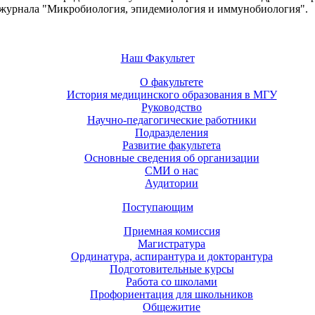
р журнала "Микробиология, эпидемиология и иммунобиология".
Наш Факультет
О факультете
История медицинского образования в МГУ
Руководство
Научно-педагогические работники
Подразделения
Развитие факультета
Основные сведения об организации
СМИ о нас
Аудитории
Поступающим
Приемная комиссия
Магистратура
Ординатура, аспирантура и докторантура
Подготовительные курсы
Работа со школами
Профориентация для школьников
Общежитие