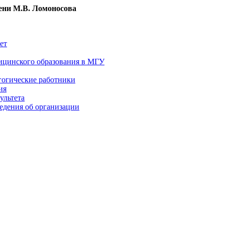
ни М.В. Ломоносова
ет
ицинского образования в МГУ
гогические работники
ия
ультета
едения об организации