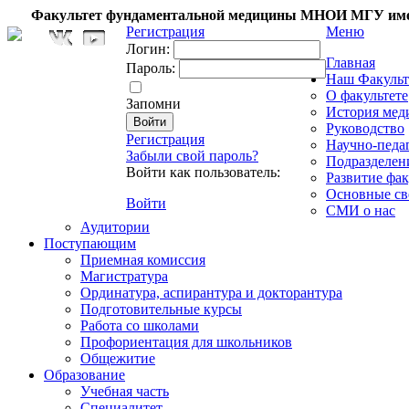
Факультет фундаментальной медицины МНОИ МГУ име
Регистрация
Меню
Логин:
Главная
Пароль:
Наш Факульт
О факультете
Запомни
История мед
Руководство
Регистрация
Научно-педа
Забыли свой пароль?
Подразделен
Войти как пользователь:
Развитие фак
Основные св
Войти
СМИ о нас
Аудитории
Поступающим
Приемная комиссия
Магистратура
Ординатура, аспирантура и докторантура
Подготовительные курсы
Работа со школами
Профориентация для школьников
Общежитие
Образование
Учебная часть
Специалитет