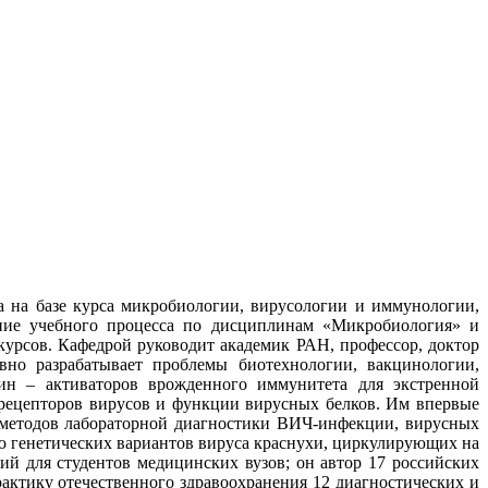
 на базе курса микробиологии, вирусологии и иммунологии,
ение учебного процесса по дисциплинам «Микробиология» и
курсов. Кафедрой руководит академик РАН, профессор, доктор
вно разрабатывает проблемы биотехнологии, вакцинологии,
цин – активаторов врожденного иммунитета для экстренной
 рецепторов вирусов и функции вирусных белков. Им впервые
е методов лабораторной диагностики ВИЧ-инфекции, вирусных
ю генетических вариантов вируса краснухи, циркулирующих на
ий для студентов медицинских вузов; он автор 17 российских
актику отечественного здравоохранения 12 диагностических и