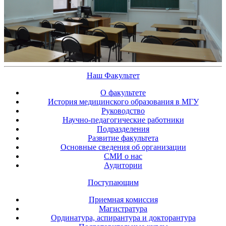
Наш Факультет
О факультете
История медицинского образования в МГУ
Руководство
Научно-педагогические работники
Подразделения
Развитие факультета
Основные сведения об организации
СМИ о нас
Аудитории
Поступающим
Приемная комиссия
Магистратура
Ординатура, аспирантура и докторантура