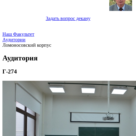
Задать вопрос декану
Наш Факультет
Аудитории
Ломоносовский корпус
Аудитория
Г-274