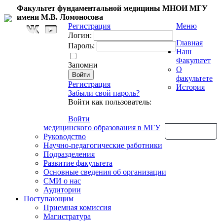
Факультет фундаментальной медицины МНОИ МГУ
имени М.В. Ломоносова
Регистрация
Меню
Логин:
Главная
Пароль:
Наш
Факультет
Запомни
О
факультете
Регистрация
История
Забыли свой пароль?
Войти как пользователь:
Войти
медицинского образования в МГУ
Обратная связь
Руководство
Научно-педагогические работники
Подразделения
Развитие факультета
Основные сведения об организации
СМИ о нас
Аудитории
Поступающим
Приемная комиссия
Магистратура