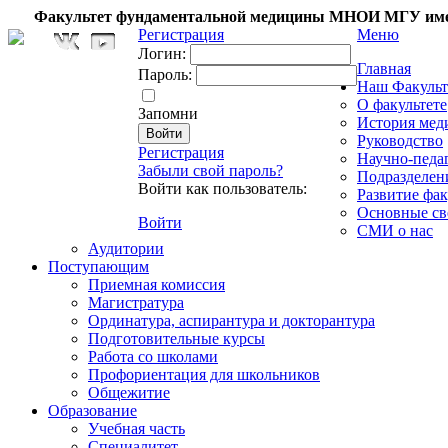
Факультет фундаментальной медицины МНОИ МГУ име
Регистрация
Меню
Логин:
Главная
Пароль:
Наш Факульт
О факультете
Запомни
История мед
Руководство
Регистрация
Научно-педа
Забыли свой пароль?
Подразделен
Войти как пользователь:
Развитие фак
Основные св
Войти
СМИ о нас
Аудитории
Поступающим
Приемная комиссия
Магистратура
Ординатура, аспирантура и докторантура
Подготовительные курсы
Работа со школами
Профориентация для школьников
Общежитие
Образование
Учебная часть
Специалитет