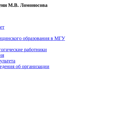
ни М.В. Ломоносова
ет
ицинского образования в МГУ
гогические работники
ия
ультета
едения об организации