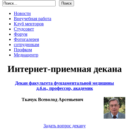
Новости
Внеучебная работа
Клуб менторов
Студсовет
Форум
Фотогалерея
сотрудникам
Профком
Медиацентр
Интернет-приемная декана
Декан факультета фундаментальной медицины
д.б.н., профессор, академик
Ткачук Всеволод Арсеньевич
Задать вопрос декану