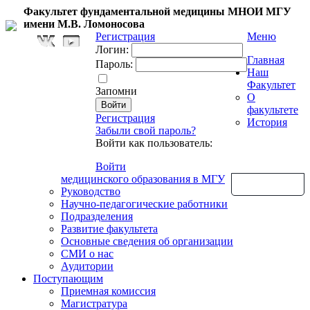
Факультет фундаментальной медицины МНОИ МГУ
имени М.В. Ломоносова
Регистрация
Меню
Логин:
Главная
Пароль:
Наш
Факультет
Запомни
О
факультете
Регистрация
История
Забыли свой пароль?
Войти как пользователь:
Войти
медицинского образования в МГУ
Обратная связь
Руководство
Научно-педагогические работники
Подразделения
Развитие факультета
Основные сведения об организации
СМИ о нас
Аудитории
Поступающим
Приемная комиссия
Магистратура