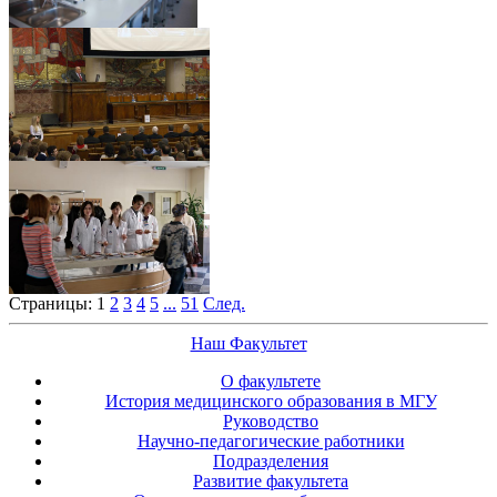
Страницы:
1
2
3
4
5
...
51
След.
Наш Факультет
О факультете
История медицинского образования в МГУ
Руководство
Научно-педагогические работники
Подразделения
Развитие факультета