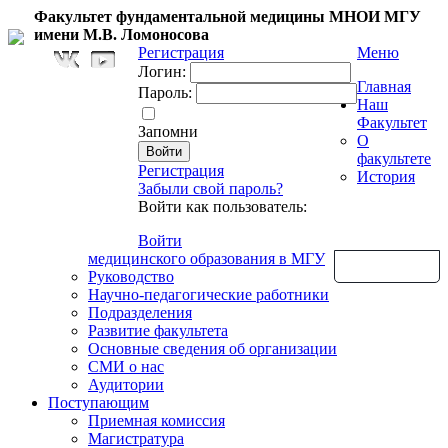
Факультет фундаментальной медицины МНОИ МГУ
имени М.В. Ломоносова
Регистрация
Меню
Логин:
Главная
Пароль:
Наш
Факультет
Запомни
О
факультете
Регистрация
История
Забыли свой пароль?
Войти как пользователь:
Войти
медицинского образования в МГУ
Обратная связь
Руководство
Научно-педагогические работники
Подразделения
Развитие факультета
Основные сведения об организации
СМИ о нас
Аудитории
Поступающим
Приемная комиссия
Магистратура