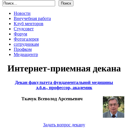
Новости
Внеучебная работа
Клуб менторов
Студсовет
Форум
Фотогалерея
сотрудникам
Профком
Медиацентр
Интернет-приемная декана
Декан факультета фундаментальной медицины
д.б.н., профессор, академик
Ткачук Всеволод Арсеньевич
Задать вопрос декану