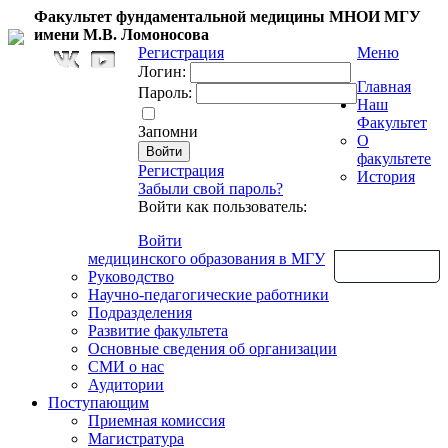
Факультет фундаментальной медицины МНОИ МГУ
имени М.В. Ломоносова
Регистрация
Меню
Логин:
Главная
Пароль:
Наш
Факультет
Запомни
О
факультете
Регистрация
История
Забыли свой пароль?
Войти как пользователь:
Войти
медицинского образования в МГУ
Обратная связь
Руководство
Научно-педагогические работники
Подразделения
Развитие факультета
Основные сведения об организации
СМИ о нас
Аудитории
Поступающим
Приемная комиссия
Магистратура