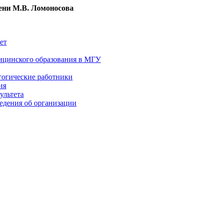
ни М.В. Ломоносова
ет
ицинского образования в МГУ
гогические работники
ия
ультета
едения об организации