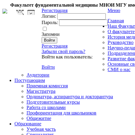
Факультет фундаментальной медицины МНОИ МГУ име
Регистрация
Меню
Логин:
Главная
Пароль:
Наш Факульт
О факультете
Запомни
История мед
Руководство
Регистрация
Научно-педа
Забыли свой пароль?
Подразделен
Войти как пользователь:
Развитие фак
Основные св
Войти
СМИ о нас
Аудитории
Поступающим
Приемная комиссия
Магистратура
Ординатура, аспирантура и докторантура
Подготовительные курсы
Работа со школами
Профориентация для школьников
Общежитие
Образование
Учебная часть
Специалитет