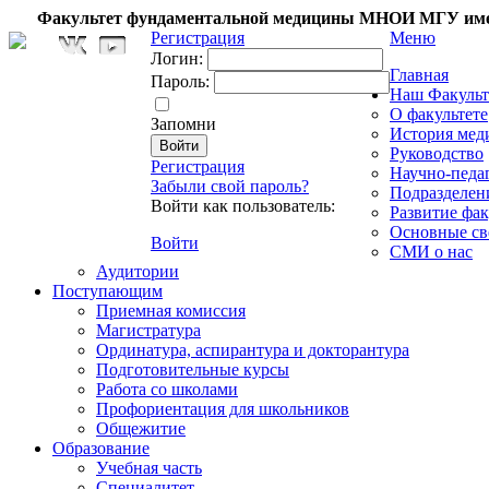
Факультет фундаментальной медицины МНОИ МГУ име
Регистрация
Меню
Логин:
Главная
Пароль:
Наш Факульт
О факультете
Запомни
История мед
Руководство
Регистрация
Научно-педа
Забыли свой пароль?
Подразделен
Войти как пользователь:
Развитие фак
Основные св
Войти
СМИ о нас
Аудитории
Поступающим
Приемная комиссия
Магистратура
Ординатура, аспирантура и докторантура
Подготовительные курсы
Работа со школами
Профориентация для школьников
Общежитие
Образование
Учебная часть
Специалитет