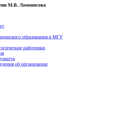
ни М.В. Ломоносова
ет
ицинского образования в МГУ
гогические работники
ия
ультета
едения об организации