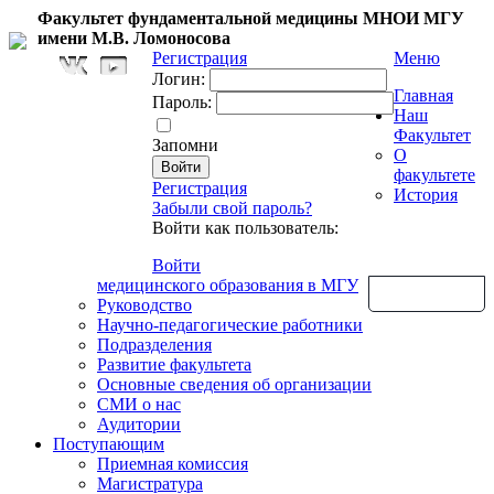
Факультет фундаментальной медицины МНОИ МГУ
имени М.В. Ломоносова
Регистрация
Меню
Логин:
Главная
Пароль:
Наш
Факультет
Запомни
О
факультете
Регистрация
История
Забыли свой пароль?
Войти как пользователь:
Войти
медицинского образования в МГУ
Обратная связь
Руководство
Научно-педагогические работники
Подразделения
Развитие факультета
Основные сведения об организации
СМИ о нас
Аудитории
Поступающим
Приемная комиссия
Магистратура