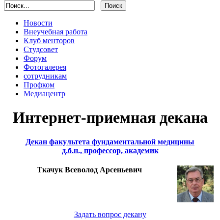
Новости
Внеучебная работа
Клуб менторов
Студсовет
Форум
Фотогалерея
сотрудникам
Профком
Медиацентр
Интернет-приемная декана
Декан факультета фундаментальной медицины
д.б.н., профессор, академик
Ткачук Всеволод Арсеньевич
Задать вопрос декану