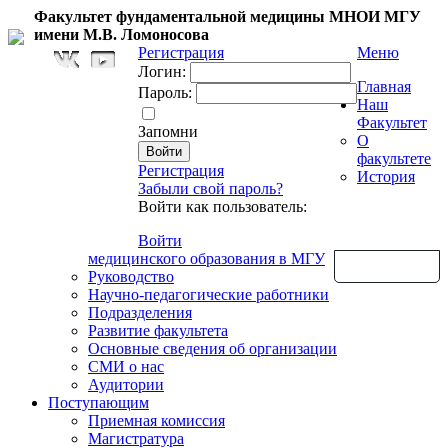
Факультет фундаментальной медицины МНОИ МГУ
имени М.В. Ломоносова
Регистрация
Меню
Логин:
Главная
Пароль:
Наш
Факультет
Запомни
О
факультете
Регистрация
История
Забыли свой пароль?
Войти как пользователь:
Войти
медицинского образования в МГУ
Обратная связь
Руководство
Научно-педагогические работники
Подразделения
Развитие факультета
Основные сведения об организации
СМИ о нас
Аудитории
Поступающим
Приемная комиссия
Магистратура