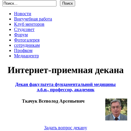
Новости
Внеучебная работа
Клуб менторов
Студсовет
Форум
Фотогалерея
сотрудникам
Профком
Медиацентр
Интернет-приемная декана
Декан факультета фундаментальной медицины
д.б.н., профессор, академик
Ткачук Всеволод Арсеньевич
Задать вопрос декану