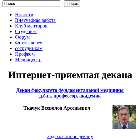
Новости
Внеучебная работа
Клуб менторов
Студсовет
Форум
Фотогалерея
сотрудникам
Профком
Медиацентр
Интернет-приемная декана
Декан факультета фундаментальной медицины
д.б.н., профессор, академик
Ткачук Всеволод Арсеньевич
Задать вопрос декану