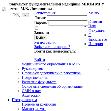
Факультет фундаментальной медицины МНОИ МГУ
имени М.В. Ломоносова
Регистрация
Меню
Логин:
Главная
Пароль:
Наш
Факультет
Запомни
О
факультете
Регистрация
История
Забыли свой пароль?
Войти как пользователь:
Войти
медицинского образования в МГУ
Обратная связь
Руководство
Научно-педагогические работники
Подразделения
Развитие факультета
Основные сведения об организации
СМИ о нас
Аудитории
Поступающим
Приемная комиссия
Магистратура