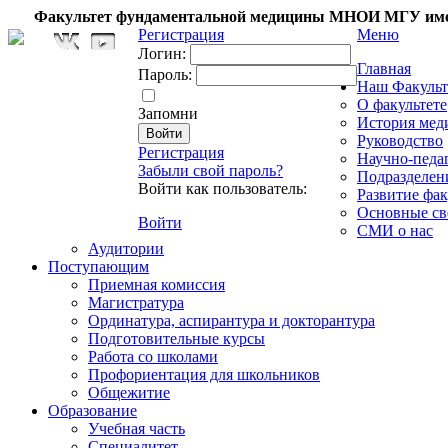
Факультет фундаментальной медицины МНОИ МГУ име
Регистрация
Меню
Логин:
Главная
Пароль:
Наш Факульт
О факультете
Запомни
История мед
Руководство
Регистрация
Научно-педа
Забыли свой пароль?
Подразделен
Войти как пользователь:
Развитие фак
Основные св
Войти
СМИ о нас
Аудитории
Поступающим
Приемная комиссия
Магистратура
Ординатура, аспирантура и докторантура
Подготовительные курсы
Работа со школами
Профориентация для школьников
Общежитие
Образование
Учебная часть
Специалитет