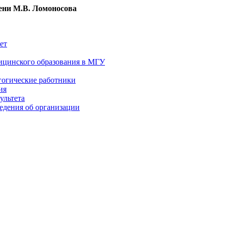
ни М.В. Ломоносова
ет
ицинского образования в МГУ
гогические работники
ия
ультета
едения об организации