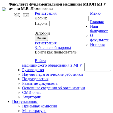
Факультет фундаментальной медицины МНОИ МГУ
имени М.В. Ломоносова
Регистрация
Меню
Логин:
Главная
Пароль:
Наш
Факультет
Запомни
О
факультете
Регистрация
История
Забыли свой пароль?
Войти как пользователь:
Войти
медицинского образования в МГУ
Обратная связь
Руководство
Научно-педагогические работники
Подразделения
Развитие факультета
Основные сведения об организации
СМИ о нас
Аудитории
Поступающим
Приемная комиссия
Магистратура