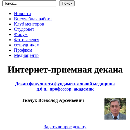
Новости
Внеучебная работа
Клуб менторов
Студсовет
Форум
Фотогалерея
сотрудникам
Профком
Медиацентр
Интернет-приемная декана
Декан факультета фундаментальной медицины
д.б.н., профессор, академик
Ткачук Всеволод Арсеньевич
Задать вопрос декану