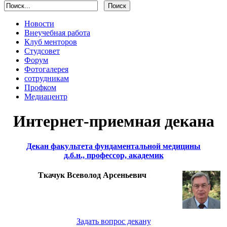
Новости
Внеучебная работа
Клуб менторов
Студсовет
Форум
Фотогалерея
сотрудникам
Профком
Медиацентр
Интернет-приемная декана
Декан факультета фундаментальной медицины
д.б.н., профессор, академик
Ткачук Всеволод Арсеньевич
Задать вопрос декану