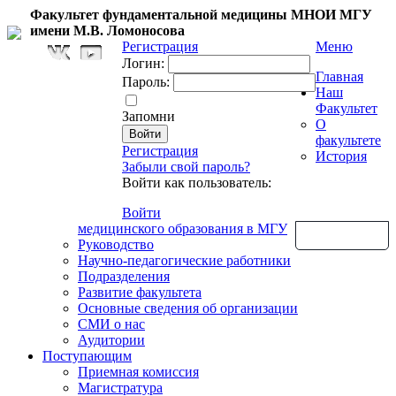
Факультет фундаментальной медицины МНОИ МГУ
имени М.В. Ломоносова
Регистрация
Меню
Логин:
Главная
Пароль:
Наш
Факультет
Запомни
О
факультете
Регистрация
История
Забыли свой пароль?
Войти как пользователь:
Войти
медицинского образования в МГУ
Обратная связь
Руководство
Научно-педагогические работники
Подразделения
Развитие факультета
Основные сведения об организации
СМИ о нас
Аудитории
Поступающим
Приемная комиссия
Магистратура