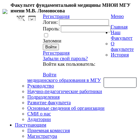
Факультет фундаментальной медицины МНОИ МГУ
имени М.В. Ломоносова
Регистрация
Меню
Логин:
Главная
Пароль:
Наш
Факультет
Запомни
О
факультете
Регистрация
История
Забыли свой пароль?
Войти как пользователь:
Войти
медицинского образования в МГУ
Обратная связь
Руководство
Научно-педагогические работники
Подразделения
Развитие факультета
Основные сведения об организации
СМИ о нас
Аудитории
Поступающим
Приемная комиссия
Магистратура