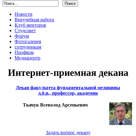
Новости
Внеучебная работа
Клуб менторов
Студсовет
Форум
Фотогалерея
сотрудникам
Профком
Медиацентр
Интернет-приемная декана
Декан факультета фундаментальной медицины
д.б.н., профессор, академик
Ткачук Всеволод Арсеньевич
Задать вопрос декану