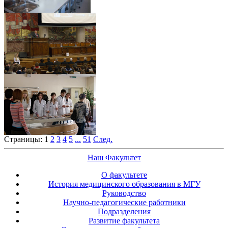
Страницы:
1
2
3
4
5
...
51
След.
Наш Факультет
О факультете
История медицинского образования в МГУ
Руководство
Научно-педагогические работники
Подразделения
Развитие факультета