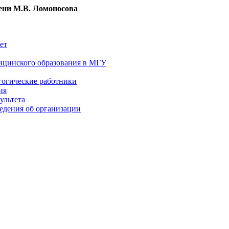
ни М.В. Ломоносова
ет
ицинского образования в МГУ
гогические работники
ия
ультета
едения об организации