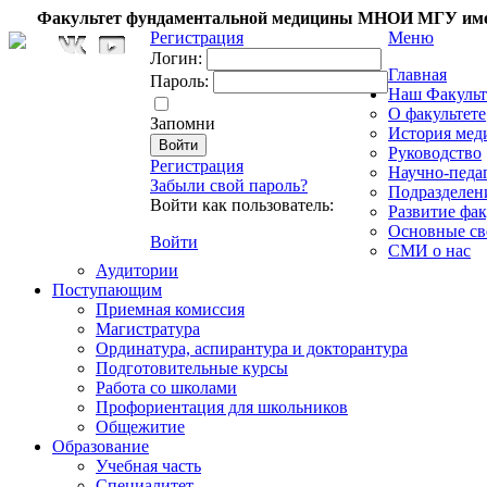
Факультет фундаментальной медицины МНОИ МГУ име
Регистрация
Меню
Логин:
Главная
Пароль:
Наш Факульт
О факультете
Запомни
История мед
Руководство
Регистрация
Научно-педа
Забыли свой пароль?
Подразделен
Войти как пользователь:
Развитие фак
Основные св
Войти
СМИ о нас
Аудитории
Поступающим
Приемная комиссия
Магистратура
Ординатура, аспирантура и докторантура
Подготовительные курсы
Работа со школами
Профориентация для школьников
Общежитие
Образование
Учебная часть
Специалитет