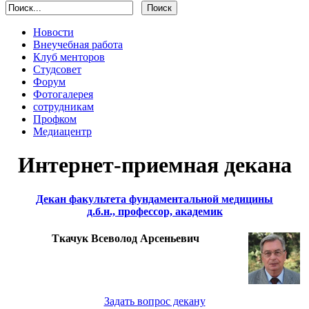
Новости
Внеучебная работа
Клуб менторов
Студсовет
Форум
Фотогалерея
сотрудникам
Профком
Медиацентр
Интернет-приемная декана
Декан факультета фундаментальной медицины
д.б.н., профессор, академик
Ткачук Всеволод Арсеньевич
Задать вопрос декану