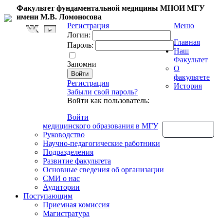
Факультет фундаментальной медицины МНОИ МГУ
имени М.В. Ломоносова
Регистрация
Меню
Логин:
Главная
Пароль:
Наш
Факультет
Запомни
О
факультете
Регистрация
История
Забыли свой пароль?
Войти как пользователь:
Войти
медицинского образования в МГУ
Обратная связь
Руководство
Научно-педагогические работники
Подразделения
Развитие факультета
Основные сведения об организации
СМИ о нас
Аудитории
Поступающим
Приемная комиссия
Магистратура