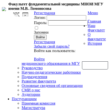
Факультет фундаментальной медицины МНОИ МГУ
имени М.В. Ломоносова
Регистрация
Меню
Логин:
Главная
Пароль:
Наш
Факультет
Запомни
О
факультете
Регистрация
История
Забыли свой пароль?
Войти как пользователь:
Войти
медицинского образования в МГУ
Обратная связь
Руководство
Научно-педагогические работники
Подразделения
Развитие факультета
Основные сведения об организации
СМИ о нас
Аудитории
Поступающим
Приемная комиссия
Магистратура