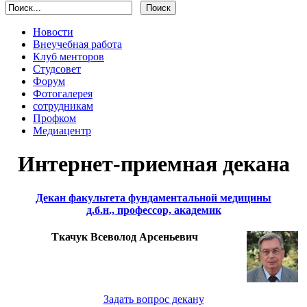
Новости
Внеучебная работа
Клуб менторов
Студсовет
Форум
Фотогалерея
сотрудникам
Профком
Медиацентр
Интернет-приемная декана
Декан факультета фундаментальной медицины
д.б.н., профессор, академик
Ткачук Всеволод Арсеньевич
Задать вопрос декану