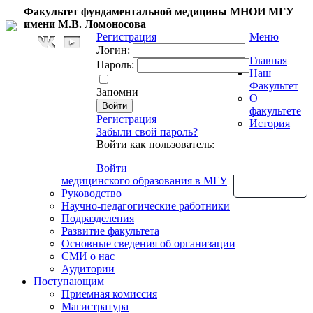
Факультет фундаментальной медицины МНОИ МГУ
имени М.В. Ломоносова
Регистрация
Меню
Логин:
Главная
Пароль:
Наш
Факультет
Запомни
О
факультете
Регистрация
История
Забыли свой пароль?
Войти как пользователь:
Войти
медицинского образования в МГУ
Обратная связь
Руководство
Научно-педагогические работники
Подразделения
Развитие факультета
Основные сведения об организации
СМИ о нас
Аудитории
Поступающим
Приемная комиссия
Магистратура