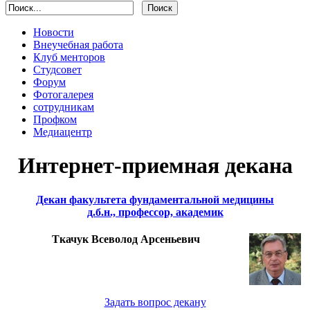
Новости
Внеучебная работа
Клуб менторов
Студсовет
Форум
Фотогалерея
сотрудникам
Профком
Медиацентр
Интернет-приемная декана
Декан факультета фундаментальной медицины
д.б.н., профессор, академик
Ткачук Всеволод Арсеньевич
Задать вопрос декану