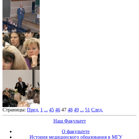
Страницы:
Пред.
1
...
45
46
47
48
49
...
51
След.
Наш Факультет
О факультете
История медицинского образования в МГУ