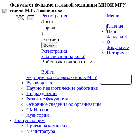
Факультет фундаментальной медицины МНОИ МГУ
имени М.В. Ломоносова
Регистрация
Меню
Логин:
Главная
Пароль:
Наш
Факультет
Запомни
О
факультете
Регистрация
История
Забыли свой пароль?
Войти как пользователь:
Войти
медицинского образования в МГУ
Обратная связь
Руководство
Научно-педагогические работники
Подразделения
Развитие факультета
Основные сведения об организации
СМИ о нас
Аудитории
Поступающим
Приемная комиссия
Магистратура