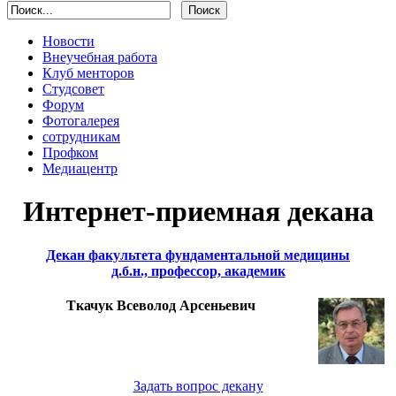
Новости
Внеучебная работа
Клуб менторов
Студсовет
Форум
Фотогалерея
сотрудникам
Профком
Медиацентр
Интернет-приемная декана
Декан факультета фундаментальной медицины
д.б.н., профессор, академик
Ткачук Всеволод Арсеньевич
Задать вопрос декану