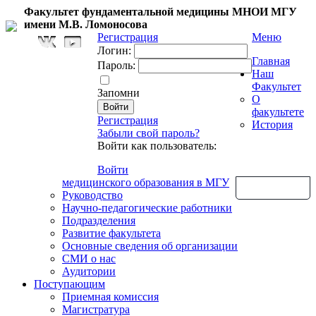
Факультет фундаментальной медицины МНОИ МГУ
имени М.В. Ломоносова
Регистрация
Меню
Логин:
Главная
Пароль:
Наш
Факультет
Запомни
О
факультете
Регистрация
История
Забыли свой пароль?
Войти как пользователь:
Войти
медицинского образования в МГУ
Обратная связь
Руководство
Научно-педагогические работники
Подразделения
Развитие факультета
Основные сведения об организации
СМИ о нас
Аудитории
Поступающим
Приемная комиссия
Магистратура