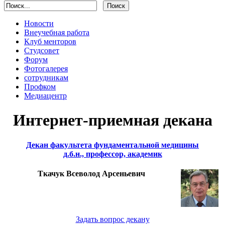
Новости
Внеучебная работа
Клуб менторов
Студсовет
Форум
Фотогалерея
сотрудникам
Профком
Медиацентр
Интернет-приемная декана
Декан факультета фундаментальной медицины
д.б.н., профессор, академик
Ткачук Всеволод Арсеньевич
Задать вопрос декану