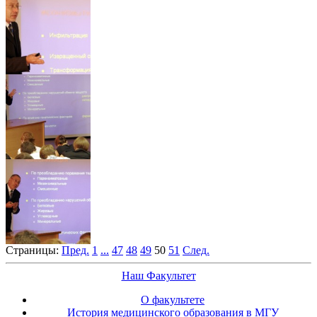
Страницы:
Пред.
1
...
47
48
49
50
51
След.
Наш Факультет
О факультете
История медицинского образования в МГУ