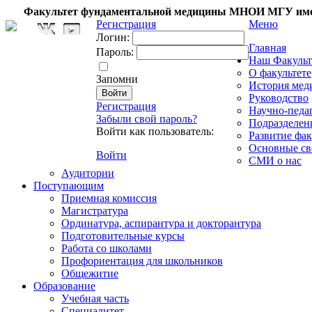
Факультет фундаментальной медицины МНОИ МГУ име
Регистрация
Меню
Логин:
Главная
Пароль:
Наш Факульт
О факультете
Запомни
История мед
Руководство
Регистрация
Научно-педа
Забыли свой пароль?
Подразделен
Войти как пользователь:
Развитие фак
Основные св
Войти
СМИ о нас
Аудитории
Поступающим
Приемная комиссия
Магистратура
Ординатура, аспирантура и докторантура
Подготовительные курсы
Работа со школами
Профориентация для школьников
Общежитие
Образование
Учебная часть
Специалитет