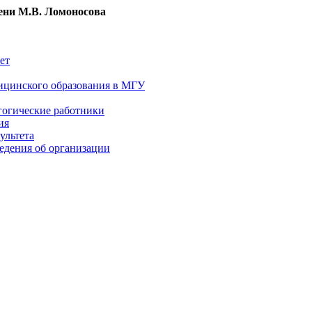
ни М.В. Ломоносова
ет
ицинского образования в МГУ
гогические работники
ия
ультета
едения об организации