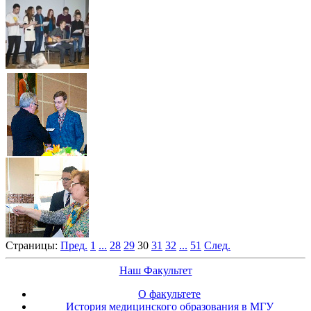
Страницы:
Пред.
1
...
28
29
30
31
32
...
51
След.
Наш Факультет
О факультете
История медицинского образования в МГУ