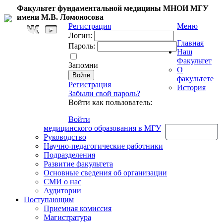
Факультет фундаментальной медицины МНОИ МГУ
имени М.В. Ломоносова
Регистрация
Меню
Логин:
Главная
Пароль:
Наш
Факультет
Запомни
О
факультете
Регистрация
История
Забыли свой пароль?
Войти как пользователь:
Войти
медицинского образования в МГУ
Обратная связь
Руководство
Научно-педагогические работники
Подразделения
Развитие факультета
Основные сведения об организации
СМИ о нас
Аудитории
Поступающим
Приемная комиссия
Магистратура