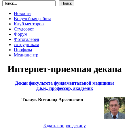
Новости
Внеучебная работа
Клуб менторов
Студсовет
Форум
Фотогалерея
сотрудникам
Профком
Медиацентр
Интернет-приемная декана
Декан факультета фундаментальной медицины
д.б.н., профессор, академик
Ткачук Всеволод Арсеньевич
Задать вопрос декану