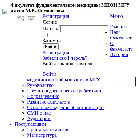
Факультет фундаментальной медицины МНОИ МГУ
имени М.В. Ломоносова
Регистрация
Меню
Логин:
Главная
Пароль:
Наш
Факультет
Запомни
О
факультете
Регистрация
История
Забыли свой пароль?
Войти как пользователь:
Войти
медицинского образования в МГУ
Обратная связь
Руководство
Научно-педагогические работники
Подразделения
Развитие факультета
Основные сведения об организации
СМИ о нас
Аудитории
Поступающим
Приемная комиссия
Магистратура