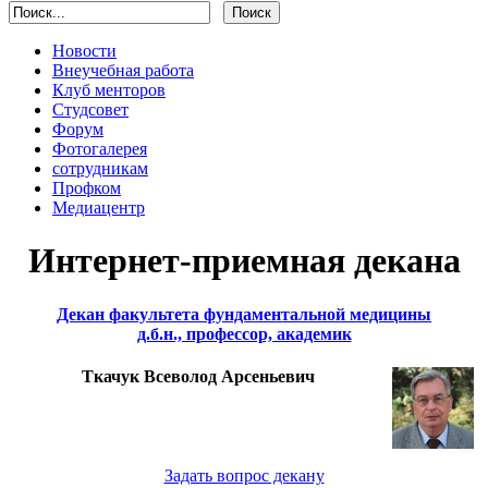
Новости
Внеучебная работа
Клуб менторов
Студсовет
Форум
Фотогалерея
сотрудникам
Профком
Медиацентр
Интернет-приемная декана
Декан факультета фундаментальной медицины
д.б.н., профессор, академик
Ткачук Всеволод Арсеньевич
Задать вопрос декану