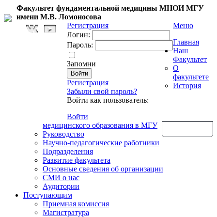
Факультет фундаментальной медицины МНОИ МГУ
имени М.В. Ломоносова
Регистрация
Меню
Логин:
Главная
Пароль:
Наш
Факультет
Запомни
О
факультете
Регистрация
История
Забыли свой пароль?
Войти как пользователь:
Войти
медицинского образования в МГУ
Обратная связь
Руководство
Научно-педагогические работники
Подразделения
Развитие факультета
Основные сведения об организации
СМИ о нас
Аудитории
Поступающим
Приемная комиссия
Магистратура