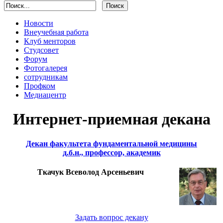
Новости
Внеучебная работа
Клуб менторов
Студсовет
Форум
Фотогалерея
сотрудникам
Профком
Медиацентр
Интернет-приемная декана
Декан факультета фундаментальной медицины
д.б.н., профессор, академик
Ткачук Всеволод Арсеньевич
Задать вопрос декану