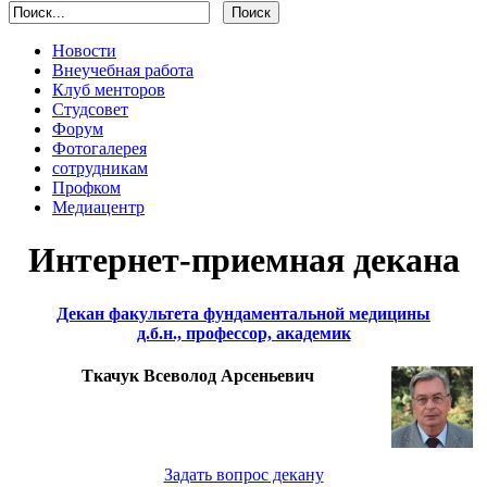
Новости
Внеучебная работа
Клуб менторов
Студсовет
Форум
Фотогалерея
сотрудникам
Профком
Медиацентр
Интернет-приемная декана
Декан факультета фундаментальной медицины
д.б.н., профессор, академик
Ткачук Всеволод Арсеньевич
Задать вопрос декану