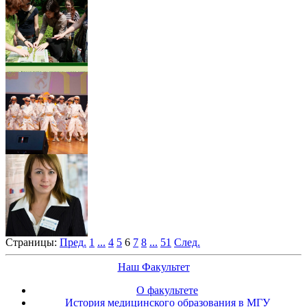
Страницы:
Пред.
1
...
4
5
6
7
8
...
51
След.
Наш Факультет
О факультете
История медицинского образования в МГУ