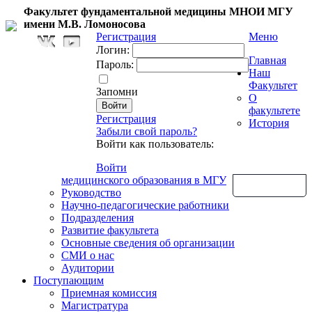
Факультет фундаментальной медицины МНОИ МГУ
имени М.В. Ломоносова
Регистрация
Меню
Логин:
Главная
Пароль:
Наш
Факультет
Запомни
О
факультете
Регистрация
История
Забыли свой пароль?
Войти как пользователь:
Войти
медицинского образования в МГУ
Обратная связь
Руководство
Научно-педагогические работники
Подразделения
Развитие факультета
Основные сведения об организации
СМИ о нас
Аудитории
Поступающим
Приемная комиссия
Магистратура