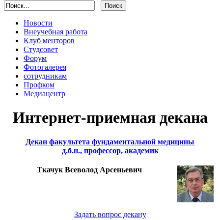
Новости
Внеучебная работа
Клуб менторов
Студсовет
Форум
Фотогалерея
сотрудникам
Профком
Медиацентр
Интернет-приемная декана
Декан факультета фундаментальной медицины
д.б.н., профессор, академик
Ткачук Всеволод Арсеньевич
Задать вопрос декану