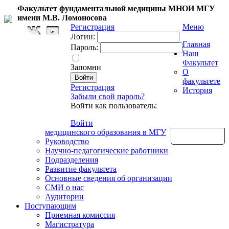
Факультет фундаментальной медицины МНОИ МГУ
имени М.В. Ломоносова
Регистрация
Меню
Логин:
Главная
Пароль:
Наш
Факультет
Запомни
О
факультете
Регистрация
История
Забыли свой пароль?
Войти как пользователь:
Войти
медицинского образования в МГУ
Обратная связь
Руководство
Научно-педагогические работники
Подразделения
Развитие факультета
Основные сведения об организации
СМИ о нас
Аудитории
Поступающим
Приемная комиссия
Магистратура