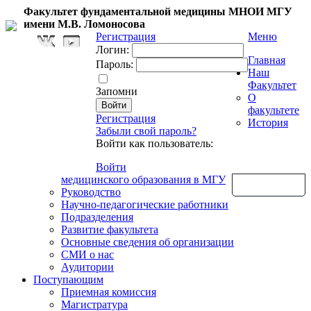
Факультет фундаментальной медицины МНОИ МГУ
имени М.В. Ломоносова
Регистрация
Меню
Логин:
Главная
Пароль:
Наш
Факультет
Запомни
О
факультете
Регистрация
История
Забыли свой пароль?
Войти как пользователь:
Войти
медицинского образования в МГУ
Обратная связь
Руководство
Научно-педагогические работники
Подразделения
Развитие факультета
Основные сведения об организации
СМИ о нас
Аудитории
Поступающим
Приемная комиссия
Магистратура