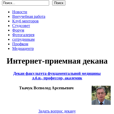
Новости
Внеучебная работа
Клуб менторов
Студсовет
Форум
Фотогалерея
сотрудникам
Профком
Медиацентр
Интернет-приемная декана
Декан факультета фундаментальной медицины
д.б.н., профессор, академик
Ткачук Всеволод Арсеньевич
Задать вопрос декану