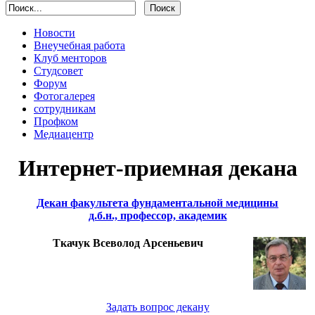
Новости
Внеучебная работа
Клуб менторов
Студсовет
Форум
Фотогалерея
сотрудникам
Профком
Медиацентр
Интернет-приемная декана
Декан факультета фундаментальной медицины
д.б.н., профессор, академик
Ткачук Всеволод Арсеньевич
Задать вопрос декану