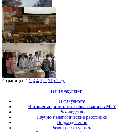
Страницы:
1
2
3
4
5
...
51
След.
Наш Факультет
О факультете
История медицинского образования в МГУ
Руководство
Научно-педагогические работники
Подразделения
Развитие факультета