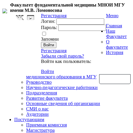
Факультет фундаментальной медицины МНОИ МГУ
имени М.В. Ломоносова
Регистрация
Меню
Логин:
Главная
Пароль:
Наш
Факультет
Запомни
О
факультете
Регистрация
История
Забыли свой пароль?
Войти как пользователь:
Войти
медицинского образования в МГУ
Обратная связь
Руководство
Научно-педагогические работники
Подразделения
Развитие факультета
Основные сведения об организации
СМИ о нас
Аудитории
Поступающим
Приемная комиссия
Магистратура