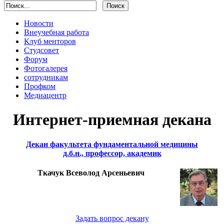
Новости
Внеучебная работа
Клуб менторов
Студсовет
Форум
Фотогалерея
сотрудникам
Профком
Медиацентр
Интернет-приемная декана
Декан факультета фундаментальной медицины
д.б.н., профессор, академик
Ткачук Всеволод Арсеньевич
Задать вопрос декану