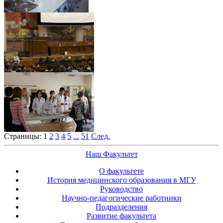
Страницы:
1
2
3
4
5
...
51
След.
Наш Факультет
О факультете
История медицинского образования в МГУ
Руководство
Научно-педагогические работники
Подразделения
Развитие факультета