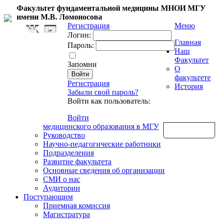
Факультет фундаментальной медицины МНОИ МГУ
имени М.В. Ломоносова
Регистрация
Меню
Логин:
Главная
Пароль:
Наш
Факультет
Запомни
О
факультете
Регистрация
История
Забыли свой пароль?
Войти как пользователь:
Войти
медицинского образования в МГУ
Обратная связь
Руководство
Научно-педагогические работники
Подразделения
Развитие факультета
Основные сведения об организации
СМИ о нас
Аудитории
Поступающим
Приемная комиссия
Магистратура