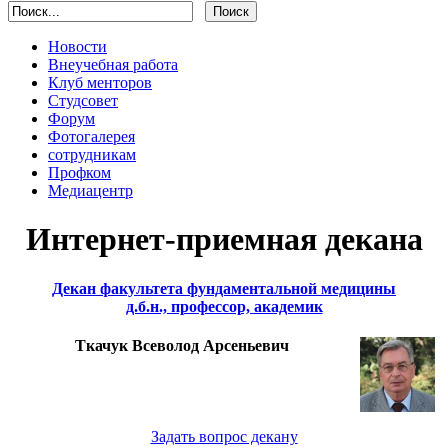
Новости
Внеучебная работа
Клуб менторов
Студсовет
Форум
Фотогалерея
сотрудникам
Профком
Медиацентр
Интернет-приемная декана
Декан факультета фундаментальной медицины
д.б.н., профессор, академик
Ткачук Всеволод Арсеньевич
Задать вопрос декану