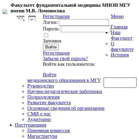
Факультет фундаментальной медицины МНОИ МГУ
имени М.В. Ломоносова
Регистрация
Меню
Логин:
Главная
Пароль:
Наш
Факультет
Запомни
О
факультете
Регистрация
История
Забыли свой пароль?
Войти как пользователь:
Войти
медицинского образования в МГУ
Обратная связь
Руководство
Научно-педагогические работники
Подразделения
Развитие факультета
Основные сведения об организации
СМИ о нас
Аудитории
Поступающим
Приемная комиссия
Магистратура