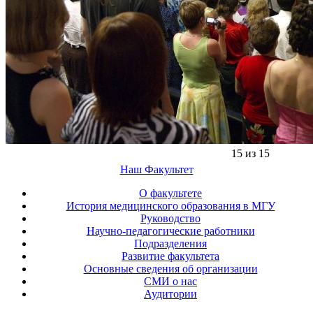
15 из 15
Наш Факультет
О факультете
История медицинского образования в МГУ
Руководство
Научно-педагогические работники
Подразделения
Развитие факультета
Основные сведения об организации
СМИ о нас
Аудитории