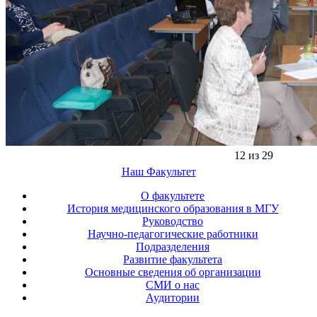
12 из 29
Наш Факультет
О факультете
История медицинского образования в МГУ
Руководство
Научно-педагогические работники
Подразделения
Развитие факультета
Основные сведения об организации
СМИ о нас
Аудитории