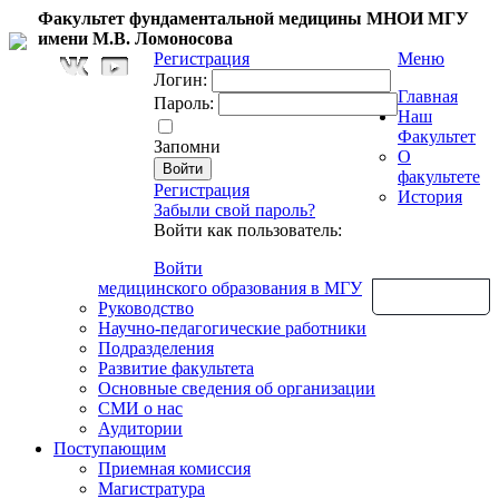
Факультет фундаментальной медицины МНОИ МГУ
имени М.В. Ломоносова
Регистрация
Меню
Логин:
Главная
Пароль:
Наш
Факультет
Запомни
О
факультете
Регистрация
История
Забыли свой пароль?
Войти как пользователь:
Войти
медицинского образования в МГУ
Обратная связь
Руководство
Научно-педагогические работники
Подразделения
Развитие факультета
Основные сведения об организации
СМИ о нас
Аудитории
Поступающим
Приемная комиссия
Магистратура