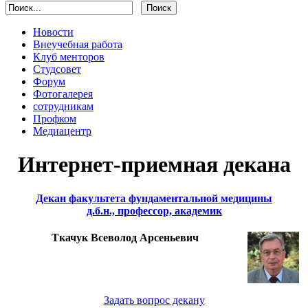
Новости
Внеучебная работа
Клуб менторов
Студсовет
Форум
Фотогалерея
сотрудникам
Профком
Медиацентр
Интернет-приемная декана
Декан факультета фундаментальной медицины
д.б.н., профессор, академик
Ткачук Всеволод Арсеньевич
Задать вопрос декану