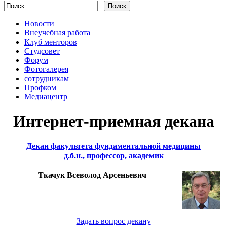
Новости
Внеучебная работа
Клуб менторов
Студсовет
Форум
Фотогалерея
сотрудникам
Профком
Медиацентр
Интернет-приемная декана
Декан факультета фундаментальной медицины
д.б.н., профессор, академик
Ткачук Всеволод Арсеньевич
Задать вопрос декану