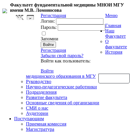
Факультет фундаментальной медицины МНОИ МГУ
имени М.В. Ломоносова
Регистрация
Меню
Логин:
Главная
Пароль:
Наш
Факультет
Запомни
О
факультете
Регистрация
История
Забыли свой пароль?
Войти как пользователь:
Войти
медицинского образования в МГУ
Обратная связь
Руководство
Научно-педагогические работники
Подразделения
Развитие факультета
Основные сведения об организации
СМИ о нас
Аудитории
Поступающим
Приемная комиссия
Магистратура