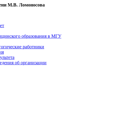
ни М.В. Ломоносова
ет
ицинского образования в МГУ
гогические работники
ия
ультета
едения об организации