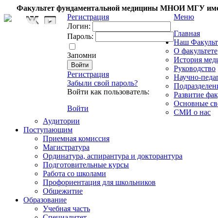
Факультет фундаментальной медицины МНОИ МГУ име
Регистрация
Меню
Логин:
Главная
Пароль:
Наш Факульт
О факультете
Запомни
История мед
Руководство
Регистрация
Научно-педа
Забыли свой пароль?
Подразделен
Войти как пользователь:
Развитие фак
Основные св
Войти
СМИ о нас
Аудитории
Поступающим
Приемная комиссия
Магистратура
Ординатура, аспирантура и докторантура
Подготовительные курсы
Работа со школами
Профориентация для школьников
Общежитие
Образование
Учебная часть
Специалитет