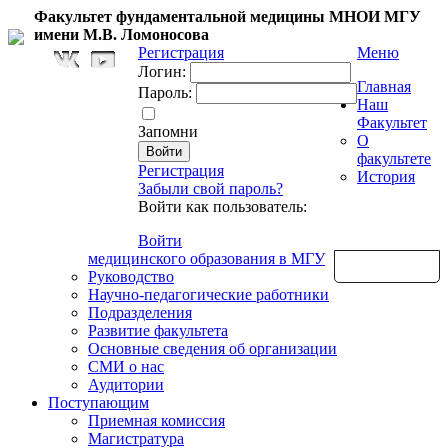
Факультет фундаментальной медицины МНОИ МГУ
имени М.В. Ломоносова
Регистрация
Меню
Логин:
Главная
Пароль:
Наш
Факультет
Запомни
О
факультете
Регистрация
История
Забыли свой пароль?
Войти как пользователь:
Войти
медицинского образования в МГУ
Обратная связь
Руководство
Научно-педагогические работники
Подразделения
Развитие факультета
Основные сведения об организации
СМИ о нас
Аудитории
Поступающим
Приемная комиссия
Магистратура