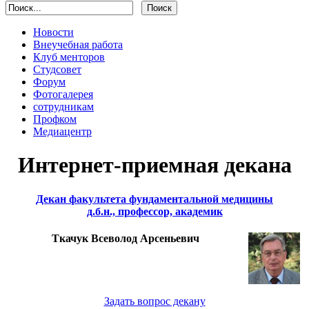
Новости
Внеучебная работа
Клуб менторов
Студсовет
Форум
Фотогалерея
сотрудникам
Профком
Медиацентр
Интернет-приемная декана
Декан факультета фундаментальной медицины
д.б.н., профессор, академик
Ткачук Всеволод Арсеньевич
Задать вопрос декану