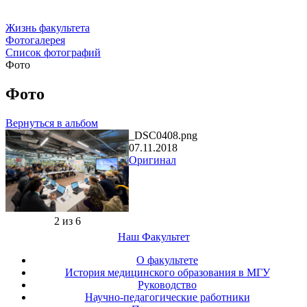
Жизнь факультета
Фотогалерея
Список фотографий
Фото
Фото
Вернуться в альбом
_DSC0408.png
07.11.2018
Оригинал
2 из 6
Наш Факультет
О факультете
История медицинского образования в МГУ
Руководство
Научно-педагогические работники