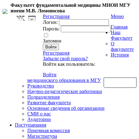
Факультет фундаментальной медицины МНОИ МГУ
имени М.В. Ломоносова
Регистрация
Меню
Логин:
Главная
Пароль:
Наш
Факультет
Запомни
О
факультете
Регистрация
История
Забыли свой пароль?
Войти как пользователь:
Войти
медицинского образования в МГУ
Обратная связь
Руководство
Научно-педагогические работники
Подразделения
Развитие факультета
Основные сведения об организации
СМИ о нас
Аудитории
Поступающим
Приемная комиссия
Магистратура