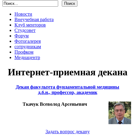
Новости
Внеучебная работа
Клуб менторов
Студсовет
Форум
Фотогалерея
сотрудникам
Профком
Медиацентр
Интернет-приемная декана
Декан факультета фундаментальной медицины
д.б.н., профессор, академик
Ткачук Всеволод Арсеньевич
Задать вопрос декану