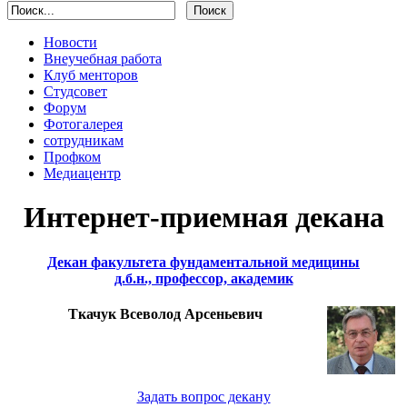
Новости
Внеучебная работа
Клуб менторов
Студсовет
Форум
Фотогалерея
сотрудникам
Профком
Медиацентр
Интернет-приемная декана
Декан факультета фундаментальной медицины
д.б.н., профессор, академик
Ткачук Всеволод Арсеньевич
Задать вопрос декану