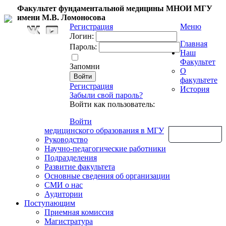
Факультет фундаментальной медицины МНОИ МГУ
имени М.В. Ломоносова
Регистрация
Меню
Логин:
Главная
Пароль:
Наш
Факультет
Запомни
О
факультете
Регистрация
История
Забыли свой пароль?
Войти как пользователь:
Войти
медицинского образования в МГУ
Обратная связь
Руководство
Научно-педагогические работники
Подразделения
Развитие факультета
Основные сведения об организации
СМИ о нас
Аудитории
Поступающим
Приемная комиссия
Магистратура