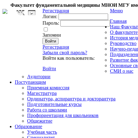
Факультет фундаментальной медицины МНОИ МГУ име
Регистрация
Меню
Логин:
Главная
Пароль:
Наш Факульт
О факультете
Запомни
История мед
Руководство
Регистрация
Научно-педа
Забыли свой пароль?
Подразделен
Войти как пользователь:
Развитие фак
Основные св
Войти
СМИ о нас
Аудитории
Поступающим
Приемная комиссия
Магистратура
Ординатура, аспирантура и докторантура
Подготовительные курсы
Работа со школами
Профориентация для школьников
Общежитие
Образование
Учебная часть
Специалитет