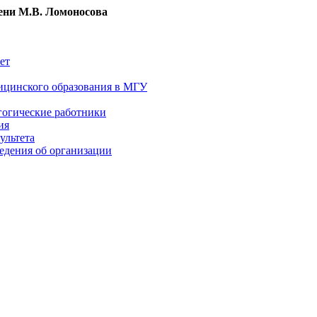
ни М.В. Ломоносова
ет
ицинского образования в МГУ
гогические работники
ия
ультета
едения об организации