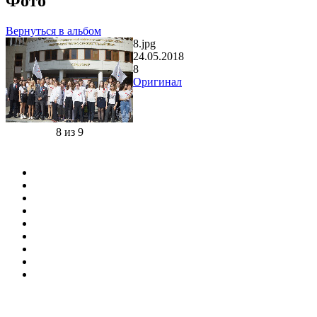
Фото
Вернуться в альбом
8.jpg
24.05.2018
8
Оригинал
8 из 9