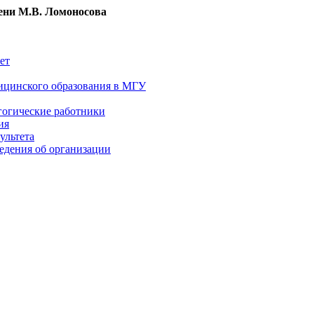
ни М.В. Ломоносова
ет
ицинского образования в МГУ
гогические работники
ия
ультета
едения об организации