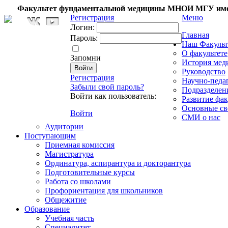
Факультет фундаментальной медицины МНОИ МГУ име
Регистрация
Меню
Логин:
Главная
Пароль:
Наш Факульт
О факультете
Запомни
История мед
Руководство
Регистрация
Научно-педа
Забыли свой пароль?
Подразделен
Войти как пользователь:
Развитие фак
Основные св
Войти
СМИ о нас
Аудитории
Поступающим
Приемная комиссия
Магистратура
Ординатура, аспирантура и докторантура
Подготовительные курсы
Работа со школами
Профориентация для школьников
Общежитие
Образование
Учебная часть
Специалитет