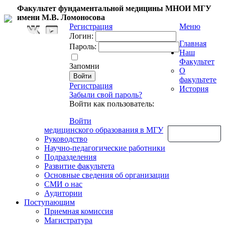
Факультет фундаментальной медицины МНОИ МГУ
имени М.В. Ломоносова
Регистрация
Меню
Логин:
Главная
Пароль:
Наш
Факультет
Запомни
О
факультете
Регистрация
История
Забыли свой пароль?
Войти как пользователь:
Войти
медицинского образования в МГУ
Обратная связь
Руководство
Научно-педагогические работники
Подразделения
Развитие факультета
Основные сведения об организации
СМИ о нас
Аудитории
Поступающим
Приемная комиссия
Магистратура