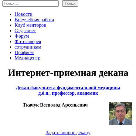
Новости
Внеучебная работа
Клуб менторов
Студсовет
Форум
Фотогалерея
сотрудникам
Профком
Медиацентр
Интернет-приемная декана
Декан факультета фундаментальной медицины
д.б.н., профессор, академик
Ткачук Всеволод Арсеньевич
Задать вопрос декану