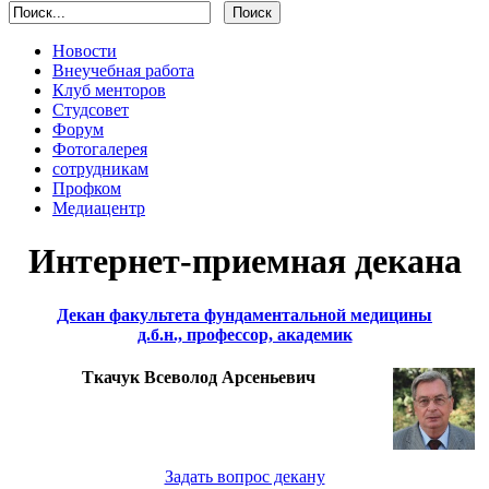
Новости
Внеучебная работа
Клуб менторов
Студсовет
Форум
Фотогалерея
сотрудникам
Профком
Медиацентр
Интернет-приемная декана
Декан факультета фундаментальной медицины
д.б.н., профессор, академик
Ткачук Всеволод Арсеньевич
Задать вопрос декану