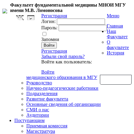
Факультет фундаментальной медицины МНОИ МГУ
имени М.В. Ломоносова
Регистрация
Меню
Логин:
Главная
Пароль:
Наш
Факультет
Запомни
О
факультете
Регистрация
История
Забыли свой пароль?
Войти как пользователь:
Войти
медицинского образования в МГУ
Обратная связь
Руководство
Научно-педагогические работники
Подразделения
Развитие факультета
Основные сведения об организации
СМИ о нас
Аудитории
Поступающим
Приемная комиссия
Магистратура