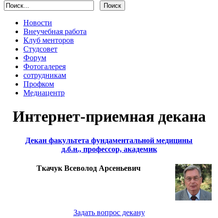
Новости
Внеучебная работа
Клуб менторов
Студсовет
Форум
Фотогалерея
сотрудникам
Профком
Медиацентр
Интернет-приемная декана
Декан факультета фундаментальной медицины
д.б.н., профессор, академик
Ткачук Всеволод Арсеньевич
Задать вопрос декану