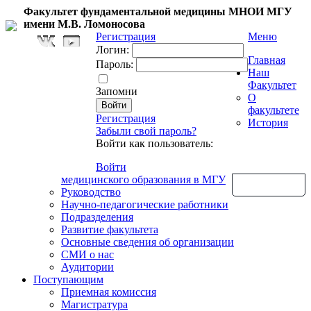
Факультет фундаментальной медицины МНОИ МГУ
имени М.В. Ломоносова
Регистрация
Меню
Логин:
Главная
Пароль:
Наш
Факультет
Запомни
О
факультете
Регистрация
История
Забыли свой пароль?
Войти как пользователь:
Войти
медицинского образования в МГУ
Обратная связь
Руководство
Научно-педагогические работники
Подразделения
Развитие факультета
Основные сведения об организации
СМИ о нас
Аудитории
Поступающим
Приемная комиссия
Магистратура