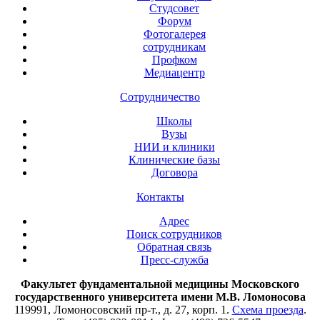
Студсовет
Форум
Фотогалерея
сотрудникам
Профком
Медиацентр
Сотрудничество
Школы
Вузы
НИИ и клиники
Клинические базы
Договора
Контакты
Адрес
Поиск сотрудников
Обратная связь
Пресс-служба
Факультет фундаментальной медицины Московского
государственного университета имени М.В. Ломоносова
119991, Ломоносовский пр-т., д. 27, корп. 1.
Схема проезда
.