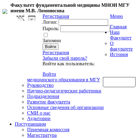
Факультет фундаментальной медицины МНОИ МГУ
имени М.В. Ломоносова
Регистрация
Меню
Логин:
Главная
Пароль:
Наш
Факультет
Запомни
О
факультете
Регистрация
История
Забыли свой пароль?
Войти как пользователь:
Войти
медицинского образования в МГУ
Обратная связь
Руководство
Научно-педагогические работники
Подразделения
Развитие факультета
Основные сведения об организации
СМИ о нас
Аудитории
Поступающим
Приемная комиссия
Магистратура