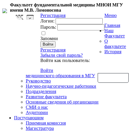
Факультет фундаментальной медицины МНОИ МГУ
имени М.В. Ломоносова
Регистрация
Меню
Логин:
Главная
Пароль:
Наш
Факультет
Запомни
О
факультете
Регистрация
История
Забыли свой пароль?
Войти как пользователь:
Войти
медицинского образования в МГУ
Обратная связь
Руководство
Научно-педагогические работники
Подразделения
Развитие факультета
Основные сведения об организации
СМИ о нас
Аудитории
Поступающим
Приемная комиссия
Магистратура