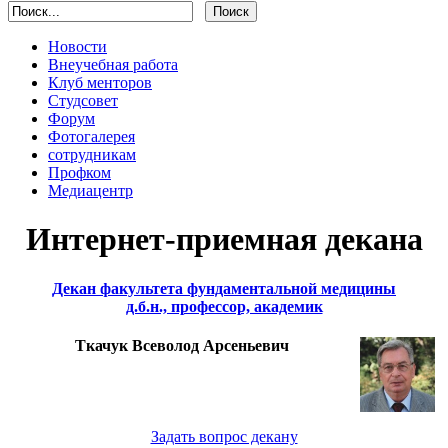
Новости
Внеучебная работа
Клуб менторов
Студсовет
Форум
Фотогалерея
сотрудникам
Профком
Медиацентр
Интернет-приемная декана
Декан факультета фундаментальной медицины
д.б.н., профессор, академик
Ткачук Всеволод Арсеньевич
Задать вопрос декану