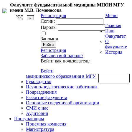
Факультет фундаментальной медицины МНОИ МГУ
имени М.В. Ломоносова
Регистрация
Меню
Логин:
Главная
Пароль:
Наш
Факультет
Запомни
О
факультете
Регистрация
История
Забыли свой пароль?
Войти как пользователь:
Войти
медицинского образования в МГУ
Обратная связь
Руководство
Научно-педагогические работники
Подразделения
Развитие факультета
Основные сведения об организации
СМИ о нас
Аудитории
Поступающим
Приемная комиссия
Магистратура