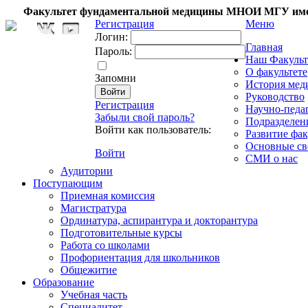
Факультет фундаментальной медицины МНОИ МГУ име
Регистрация
Меню
Логин:
Главная
Пароль:
Наш Факульт
О факультете
Запомни
История мед
Руководство
Регистрация
Научно-педа
Забыли свой пароль?
Подразделен
Войти как пользователь:
Развитие фак
Основные св
Войти
СМИ о нас
Аудитории
Поступающим
Приемная комиссия
Магистратура
Ординатура, аспирантура и докторантура
Подготовительные курсы
Работа со школами
Профориентация для школьников
Общежитие
Образование
Учебная часть
Специалитет