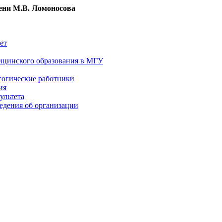
ни М.В. Ломоносова
ет
ицинского образования в МГУ
гогические работники
ия
ультета
едения об организации